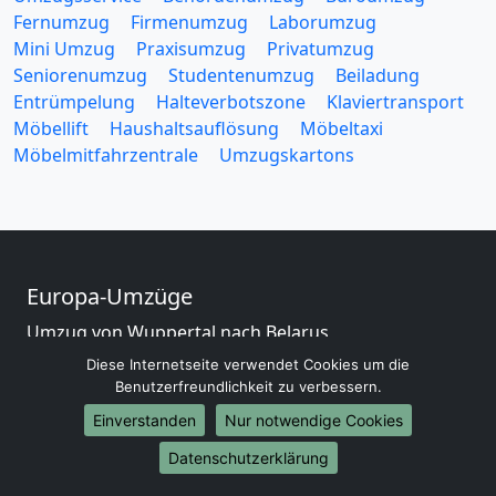
Fernumzug
Firmenumzug
Laborumzug
Mini Umzug
Praxisumzug
Privatumzug
Seniorenumzug
Studentenumzug
Beiladung
Entrümpelung
Halteverbotszone
Klaviertransport
Möbellift
Haushaltsauflösung
Möbeltaxi
Möbelmitfahrzentrale
Umzugskartons
Europa-Umzüge
Umzug von Wuppertal nach Belarus
Umzug von Wuppertal nach Belgien
Diese Internetseite verwendet Cookies um die
Umzug von Wuppertal nach Bulgarien
Benutzerfreundlichkeit zu verbessern.
Umzug von Wuppertal nach Dänemark
Einverstanden
Nur notwendige Cookies
Umzug von Wuppertal nach England
Datenschutzerklärung
Umzug von Wuppertal nach Portugal
Umzug von Wuppertal nach Bosnien