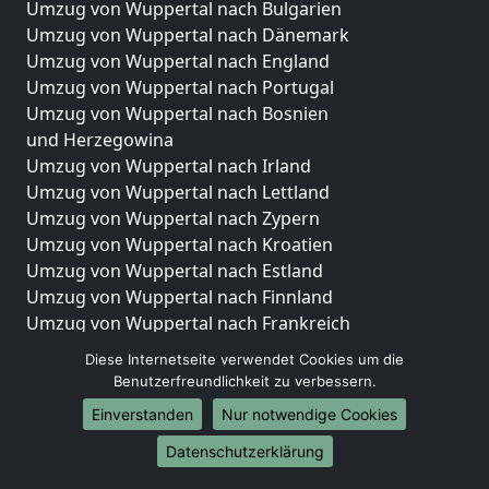
Umzug von Wuppertal nach Bulgarien
Umzug von Wuppertal nach Dänemark
Umzug von Wuppertal nach England
Umzug von Wuppertal nach Portugal
Umzug von Wuppertal nach Bosnien
und Herzegowina
Umzug von Wuppertal nach Irland
Umzug von Wuppertal nach Lettland
Umzug von Wuppertal nach Zypern
Umzug von Wuppertal nach Kroatien
Umzug von Wuppertal nach Estland
Umzug von Wuppertal nach Finnland
Umzug von Wuppertal nach Frankreich
Umzug von Wuppertal nach Griechenland
Diese Internetseite verwendet Cookies um die
Umzug von Wuppertal nach Italien
Benutzerfreundlichkeit zu verbessern.
Umzug von Wuppertal nach Liechtenstein
Einverstanden
Nur notwendige Cookies
Umzug von Wuppertal nach Luxemburg
Umzug von Wuppertal nach Niederlande
Datenschutzerklärung
Umzug von Wuppertal nach Norwegen