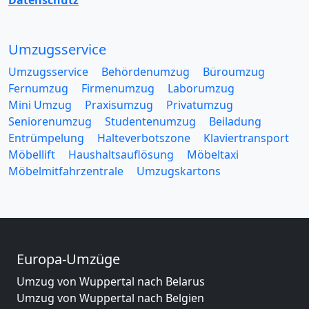
Umzugsservice
Umzugsservice
Behördenumzug
Büroumzug
Fernumzug
Firmenumzug
Laborumzug
Mini Umzug
Praxisumzug
Privatumzug
Seniorenumzug
Studentenumzug
Beiladung
Entrümpelung
Halteverbotszone
Klaviertransport
Möbellift
Haushaltsauflösung
Möbeltaxi
Möbelmitfahrzentrale
Umzugskartons
Europa-Umzüge
Umzug von Wuppertal nach Belarus
Umzug von Wuppertal nach Belgien