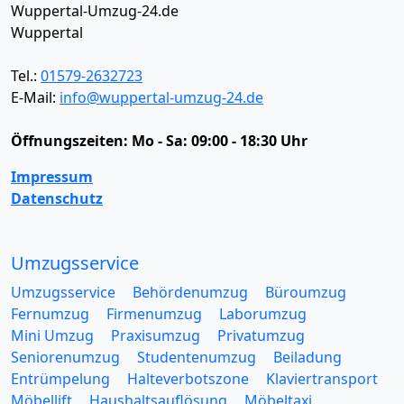
Wuppertal-Umzug-24.de
Wuppertal
Tel.:
01579-2632723
E-Mail:
info@wuppertal-umzug-24.de
Öffnungszeiten:
Mo - Sa: 09:00 - 18:30 Uhr
Impressum
Datenschutz
Umzugsservice
Umzugsservice
Behördenumzug
Büroumzug
Fernumzug
Firmenumzug
Laborumzug
Mini Umzug
Praxisumzug
Privatumzug
Seniorenumzug
Studentenumzug
Beiladung
Entrümpelung
Halteverbotszone
Klaviertransport
Möbellift
Haushaltsauflösung
Möbeltaxi