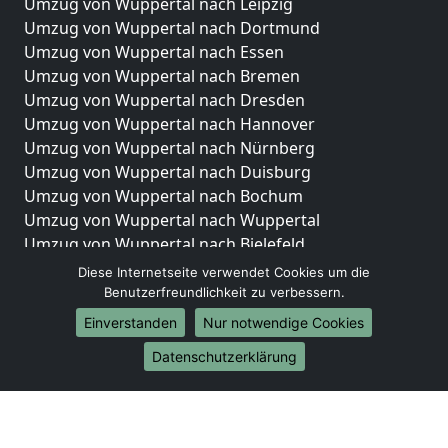
Umzug von Wuppertal nach Leipzig
Umzug von Wuppertal nach Dortmund
Umzug von Wuppertal nach Essen
Umzug von Wuppertal nach Bremen
Umzug von Wuppertal nach Dresden
Umzug von Wuppertal nach Hannover
Umzug von Wuppertal nach Nürnberg
Umzug von Wuppertal nach Duisburg
Umzug von Wuppertal nach Bochum
Umzug von Wuppertal nach Wuppertal
Umzug von Wuppertal nach Bielefeld
Umzug von Wuppertal nach Bonn
Diese Internetseite verwendet Cookies um die
Umzug von Wuppertal nach Münster
Benutzerfreundlichkeit zu verbessern.
Einverstanden
Nur notwendige Cookies
Internationale-Umzüge
Datenschutzerklärung
Umzug von Wuppertal nach Brasilien
Umzug von Wuppertal nach Brunei Darussalam
Umzug von Wuppertal nach Burkina Faso
Umzug von Wuppertal nach Burundi