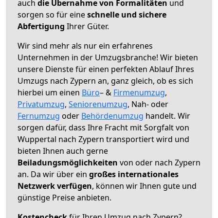
auch
die Übernahme von Formalitäten
und
sorgen so für eine
schnelle und sichere
Abfertigung
Ihrer Güter.
Wir sind mehr als nur ein erfahrenes
Unternehmen in der Umzugsbranche! Wir bieten
unsere Dienste für einen perfekten Ablauf Ihres
Umzugs nach Zypern an, ganz gleich, ob es sich
hierbei um einen
Büro
– &
Firmenumzug
,
Privatumzug
,
Seniorenumzug
, Nah- oder
Fernumzug
oder
Behördenumzug
handelt. Wir
sorgen dafür, dass Ihre Fracht mit Sorgfalt von
Wuppertal nach Zypern transportiert wird und
bieten Ihnen auch gerne
Beiladungsmöglichkeiten
von oder nach Zypern
an. Da wir über ein
großes internationales
Netzwerk verfügen
, können wir Ihnen gute und
günstige Preise anbieten.
Kostencheck
für Ihren Umzug nach Zypern?