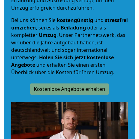
Erfahrung und Ausrüstung verfügt, um den
Umzug erfolgreich durchzuführen.
Bei uns können Sie
kostengünstig
und
stressfrei
umziehen
, sei es als
Beiladung
oder als
kompletter
Umzug
. Unser Partnernetzwerk, das
wir über die Jahre aufgebaut haben, ist
deutschlandweit und sogar international
unterwegs.
Holen Sie sich jetzt kostenlose
Angebote
und erhalten Sie einen ersten
Überblick über die Kosten für Ihren Umzug.
Kostenlose Angebote erhalten