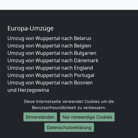
Europa-Umzüge
Umzug von Wuppertal nach Belarus
Umzug von Wuppertal nach Belgien
Umzug von Wuppertal nach Bulgarien
Umzug von Wuppertal nach Dänemark
Umzug von Wuppertal nach England
Umzug von Wuppertal nach Portugal
Umzug von Wuppertal nach Bosnien
und Herzegowina
Umzug von Wuppertal nach Irland
Diese Internetseite verwendet Cookies um die
Umzug von Wuppertal nach Lettland
Benutzerfreundlichkeit zu verbessern.
Umzug von Wuppertal nach Zypern
Einverstanden
Nur notwendige Cookies
Umzug von Wuppertal nach Kroatien
Umzug von Wuppertal nach Estland
Datenschutzerklärung
Umzug von Wuppertal nach Finnland