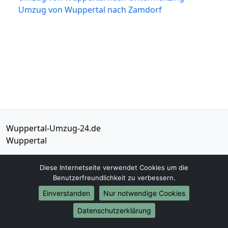
Umzug von Wuppertal nach Zamdorf
Wuppertal-Umzug-24.de
Wuppertal
Tel.:
01579-2632723
Diese Internetseite verwendet Cookies um die
E-Mail:
info@wuppertal-umzug-24.de
Benutzerfreundlichkeit zu verbessern.
Einverstanden
Nur notwendige Cookies
Öffnungszeiten:
Mo - Sa: 09:00 - 18:30 Uhr
Datenschutzerklärung
Impressum