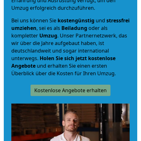
Erfahrung und Ausrüstung verfügt, um den
Umzug erfolgreich durchzuführen.
Bei uns können Sie
kostengünstig
und
stressfrei
umziehen
, sei es als
Beiladung
oder als
kompletter
Umzug
. Unser Partnernetzwerk, das
wir über die Jahre aufgebaut haben, ist
deutschlandweit und sogar international
unterwegs.
Holen Sie sich jetzt kostenlose
Angebote
und erhalten Sie einen ersten
Überblick über die Kosten für Ihren Umzug.
Kostenlose Angebote erhalten