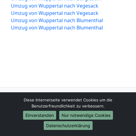
Umzug von Wuppertal nach Vegesack
Umzug von Wuppertal nach Vegesack
Umzug von Wuppertal nach Blumenthal
Umzug von Wuppertal nach Blumenthal
Wuppertal-Umzug-24.de
Diese Internetseite verwendet Cookies um die
Wuppertal
Benutzerfreundlichkeit zu verbessern.
Einverstanden
Nur notwendige Cookies
Tel.:
01579-2632723
Datenschutzerklärung
E-Mail:
info@wuppertal-umzug-24.de