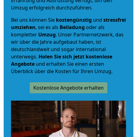
Erfahrung und Ausrüstung verfügt, um den
Umzug erfolgreich durchzuführen.
Bei uns können Sie
kostengünstig
und
stressfrei
umziehen
, sei es als
Beiladung
oder als
kompletter
Umzug
. Unser Partnernetzwerk, das
wir über die Jahre aufgebaut haben, ist
deutschlandweit und sogar international
unterwegs.
Holen Sie sich jetzt kostenlose
Angebote
und erhalten Sie einen ersten
Überblick über die Kosten für Ihren Umzug.
Kostenlose Angebote erhalten