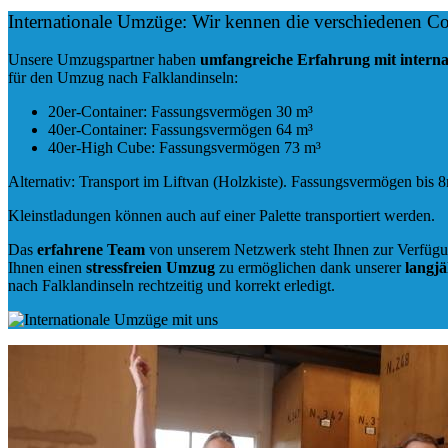
Internationale Umzüge: Wir kennen die verschiedenen Co
Unsere Umzugspartner haben
umfangreiche Erfahrung mit intern
für den Umzug nach Falklandinseln:
20er-Container: Fassungsvermögen 30 m³
40er-Container: Fassungsvermögen 64 m³
40er-High Cube: Fassungsvermögen 73 m³
Alternativ: Transport im Liftvan (Holzkiste). Fassungsvermögen bis 
Kleinstladungen können auch auf einer Palette transportiert werden.
Das
erfahrene Team
von unserem Netzwerk steht Ihnen zur Verfügun
Ihnen einen
stressfreien Umzug
zu ermöglichen dank unserer
langj
nach Falklandinseln rechtzeitig und korrekt erledigt.