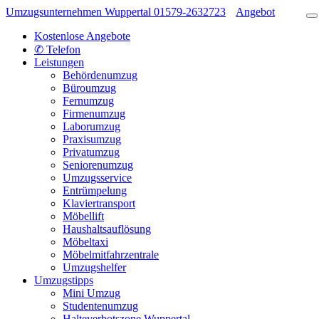
Umzugsunternehmen Wuppertal
01579-2632723
Angebot
Kostenlose Angebote
✆ Telefon
Leistungen
Behördenumzug
Büroumzug
Fernumzug
Firmenumzug
Laborumzug
Praxisumzug
Privatumzug
Seniorenumzug
Umzugsservice
Entrümpelung
Klaviertransport
Möbellift
Haushaltsauflösung
Möbeltaxi
Möbelmitfahrzentrale
Umzugshelfer
Umzugstipps
Mini Umzug
Studentenumzug
Halteverbotszone Wuppertal