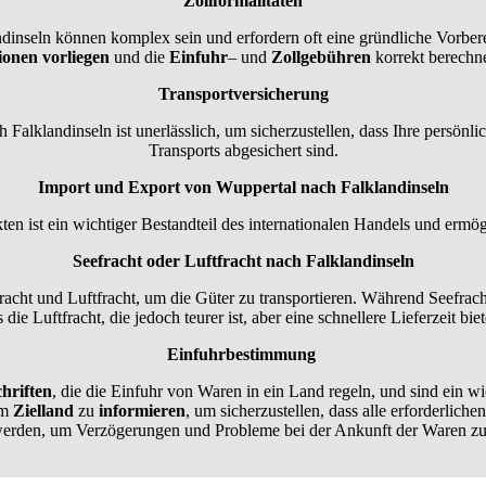
Zollformalitäten
dinseln können komplex sein und erfordern oft eine gründliche Vorberei
ionen
vorliegen
und die
Einfuhr
– und
Zollgebühren
korrekt berechn
Transportversicherung
 Falklandinseln ist unerlässlich, um sicherzustellen, dass Ihre persön
Transports abgesichert sind.
Import und Export von Wuppertal nach Falklandinseln
n ist ein wichtiger Bestandteil des internationalen Handels und erm
Seefracht oder Luftfracht nach Falklandinseln
cht und Luftfracht, um die Güter zu transportieren. Während Seefracht 
s die Luftfracht, die jedoch teurer ist, aber eine schnellere Lieferzeit biet
Einfuhrbestimmung
hriften
, die die Einfuhr von Waren in ein Land regeln, und sind ein wi
m
Zielland
zu
informieren
, um sicherzustellen, dass alle erforderlic
werden, um Verzögerungen und Probleme bei der Ankunft der Waren zu