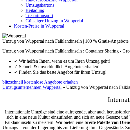
Umzugskartons
Beiladung
Tresortransport
Günstiger Umzug in Wuppertal
Kosten-Preise in Wuppertal
Umzug von Wuppertal nach Falklandinseln | 100 % Gratis-Angebote
Umzug von Wuppertal nach Falklandinseln : Container Sharing - Gro
✓
Wir helfen Ihnen, wenn es um Ihren Umzug geht!
✓
Schnell & unverbindlich Angebote erhalten!
✓
Finden Sie das beste Angebot für Ihren Umzug!
blitzschnell kostenlose Angebote erhalten
Umzugsunternehmen Wuppertal
»
Umzug von Wuppertal nach Falkla
Interna
Internationale Umzüge sind eine aufregende, aber auch herausforde
sich in eine neue Kultur einzufinden und sich an neue Gesetze und
Falklandinseln zu meistern.
Wir bieten eine
breite Palette von Dien
Umzugs – von der Lagerung bis zur Lieferung Ihrer Gegenstände. Z