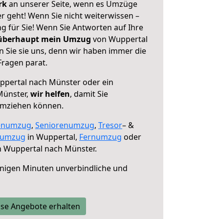
erk
an unserer Seite, wenn es Umzüge
 geht! Wenn Sie nicht weiterwissen –
ng für Sie! Wenn Sie Antworten auf Ihre
 überhaupt mein Umzug
von Wuppertal
 Sie sie uns, denn wir haben immer die
Fragen parat.
pertal nach Münster oder ein
Münster,
wir helfen
, damit Sie
umziehen können.
enumzug
,
Seniorenumzug
,
Tresor
– &
numzug
in Wuppertal,
Fernumzug
oder
 Wuppertal nach Münster.
nigen Minuten unverbindliche und
se Angebote erhalten