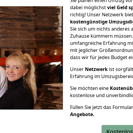
Sie planen einen Umzug vo
dabei möglichst
viel Geld 
richtig! Unser Netzwerk bi
kostengünstige Umzugsdi
Sie sich um nichts anderes 
Zuhause kümmern müssen. W
umfangreiche Erfahrung m
mit jeglicher Größenordnun
dass wir für jedes Budget 
Unser
Netzwerk
ist sorgfäl
Erfahrung im Umzugsberei
Sie möchten eine
Kostenüb
kostenlose und unverbindli
Füllen Sie jetzt das Formula
Angebote.
Kostenlos