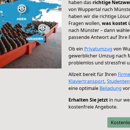
haben das
richtige Netzw
von Wuppertal nach Münster
haben wir die richtige Lösu
Fragen wollen,
was kostet
nach Münster – dann wählen
passende Antwort auf Ihre 
Ob ein
Privatumzug
von Wup
gewerblicher Umzug nach 
problemlos und stressfrei 
Allzeit bereit für Ihren
Firm
Klaviertransport
,
Studente
eine optimale
Beiladung
von
Erhalten Sie jetzt
in nur we
kostenfreie Angebote.
Kostenlo