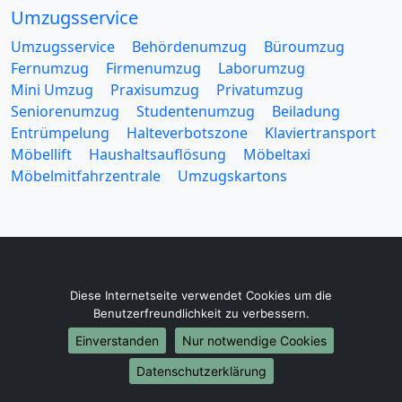
Umzugsservice
Umzugsservice
Behördenumzug
Büroumzug
Fernumzug
Firmenumzug
Laborumzug
Mini Umzug
Praxisumzug
Privatumzug
Seniorenumzug
Studentenumzug
Beiladung
Entrümpelung
Halteverbotszone
Klaviertransport
Möbellift
Haushaltsauflösung
Möbeltaxi
Möbelmitfahrzentrale
Umzugskartons
Europa-Umzüge
Diese Internetseite verwendet Cookies um die
Benutzerfreundlichkeit zu verbessern.
Umzug von Wuppertal nach Belarus
Umzug von Wuppertal nach Belgien
Einverstanden
Nur notwendige Cookies
Umzug von Wuppertal nach Bulgarien
Datenschutzerklärung
Umzug von Wuppertal nach Dänemark