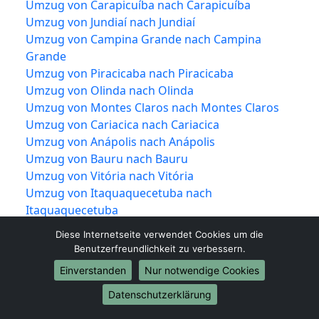
Umzug von Carapicuíba nach Carapicuíba
Umzug von Jundiaí nach Jundiaí
Umzug von Campina Grande nach Campina
Grande
Umzug von Piracicaba nach Piracicaba
Umzug von Olinda nach Olinda
Umzug von Montes Claros nach Montes Claros
Umzug von Cariacica nach Cariacica
Umzug von Anápolis nach Anápolis
Umzug von Bauru nach Bauru
Umzug von Vitória nach Vitória
Umzug von Itaquaquecetuba nach
Itaquaquecetuba
Umzug von São Vicente nach São Vicente
Diese Internetseite verwendet Cookies um die
Umzug von Rio Branco nach Rio Branco
Benutzerfreundlichkeit zu verbessern.
Umzug von Canoas nach Canoas
Einverstanden
Nur notwendige Cookies
Umzug von Franca nach Franca
Umzug von Ponta Grossa nach Ponta Grossa
Datenschutzerklärung
Umzug von Blumenau nach Blumenau