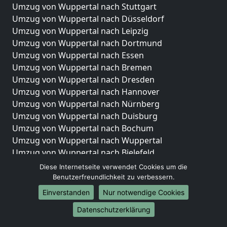
Umzug von Wuppertal nach Stuttgart
Umzug von Wuppertal nach Düsseldorf
Umzug von Wuppertal nach Leipzig
Umzug von Wuppertal nach Dortmund
Umzug von Wuppertal nach Essen
Umzug von Wuppertal nach Bremen
Umzug von Wuppertal nach Dresden
Umzug von Wuppertal nach Hannover
Umzug von Wuppertal nach Nürnberg
Umzug von Wuppertal nach Duisburg
Umzug von Wuppertal nach Bochum
Umzug von Wuppertal nach Wuppertal
Umzug von Wuppertal nach Bielefeld
Umzug von Wuppertal nach Bonn
Diese Internetseite verwendet Cookies um die
Umzug von Wuppertal nach Münster
Benutzerfreundlichkeit zu verbessern.
Einverstanden
Nur notwendige Cookies
Internationale-Umzüge
Datenschutzerklärung
Umzug von Wuppertal nach Brasilien
Umzug von Wuppertal nach Brunei Darussalam