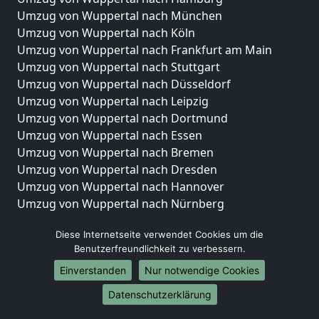
Umzug von Wuppertal nach München
Umzug von Wuppertal nach Köln
Umzug von Wuppertal nach Frankfurt am Main
Umzug von Wuppertal nach Stuttgart
Umzug von Wuppertal nach Düsseldorf
Umzug von Wuppertal nach Leipzig
Umzug von Wuppertal nach Dortmund
Umzug von Wuppertal nach Essen
Umzug von Wuppertal nach Bremen
Umzug von Wuppertal nach Dresden
Umzug von Wuppertal nach Hannover
Umzug von Wuppertal nach Nürnberg
Umzug von Wuppertal nach Duisburg
Diese Internetseite verwendet Cookies um die
Umzug von Wuppertal nach Bochum
Benutzerfreundlichkeit zu verbessern.
Umzug von Wuppertal nach Wuppertal
Umzug von Wuppertal nach Bielefeld
Einverstanden
Nur notwendige Cookies
Umzug von Wuppertal nach Bonn
Datenschutzerklärung
Umzug von Wuppertal nach Münster