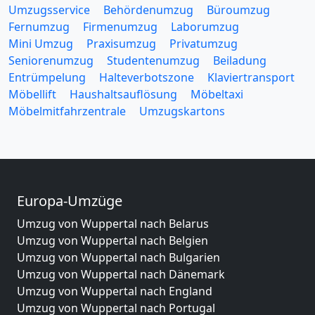
Umzugsservice
Behördenumzug
Büroumzug
Fernumzug
Firmenumzug
Laborumzug
Mini Umzug
Praxisumzug
Privatumzug
Seniorenumzug
Studentenumzug
Beiladung
Entrümpelung
Halteverbotszone
Klaviertransport
Möbellift
Haushaltsauflösung
Möbeltaxi
Möbelmitfahrzentrale
Umzugskartons
Europa-Umzüge
Umzug von Wuppertal nach Belarus
Umzug von Wuppertal nach Belgien
Umzug von Wuppertal nach Bulgarien
Umzug von Wuppertal nach Dänemark
Umzug von Wuppertal nach England
Umzug von Wuppertal nach Portugal