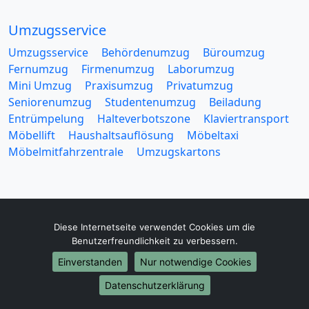
Umzugsservice
Umzugsservice
Behördenumzug
Büroumzug
Fernumzug
Firmenumzug
Laborumzug
Mini Umzug
Praxisumzug
Privatumzug
Seniorenumzug
Studentenumzug
Beiladung
Entrümpelung
Halteverbotszone
Klaviertransport
Möbellift
Haushaltsauflösung
Möbeltaxi
Möbelmitfahrzentrale
Umzugskartons
Diese Internetseite verwendet Cookies um die
Europa-Umzüge
Benutzerfreundlichkeit zu verbessern.
Umzug von Wuppertal nach Belarus
Einverstanden
Nur notwendige Cookies
Umzug von Wuppertal nach Belgien
Datenschutzerklärung
Umzug von Wuppertal nach Bulgarien