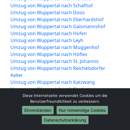
Umzug von Wuppertal nach Schafhof
Umzug von Wuppertal nach Doos
Umzug von Wuppertal nach Eberhardshof
Umzug von Wuppertal nach Gaismannshof
Umzug von Wuppertal nach Höfen
Umzug von Wuppertal nach Leyh
Umzug von Wuppertal nach Muggenhof
Umzug von Wuppertal nach Höfles
Umzug von Wuppertal nach St. Johannis
Umzug von Wuppertal nach Reichelsdorfer
Keller
Umzug von Wuppertal nach Katzwang
Umzug von Wuppertal nach Neukatzwang
Umzug von Wuppertal nach Greuth
Diese Internetseite verwendet Cookies um die
Benutzerfreundlichkeit zu verbessern.
Umzug von Wuppertal nach Kleinreuth hinter der
Veste
Einverstanden
Nur notwendige Cookies
Umzug von Wuppertal nach Nordbahnhof
Datenschutzerklärung
Umzug von Wuppertal nach Kleinweidenmühle