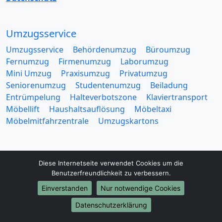
Umzugsservice
Umzugsservice
Behördenumzug
Büroumzug
Fernumzug
Firmenumzug
Laborumzug
Mini Umzug
Praxisumzug
Privatumzug
Seniorenumzug
Studentenumzug
Beiladung
Entrümpelung
Halteverbotszone
Klaviertransport
Möbellift
Haushaltsauflösung
Möbeltaxi
Möbelmitfahrzentrale
Umzugskartons
Diese Internetseite verwendet Cookies um die
Benutzerfreundlichkeit zu verbessern.
Europa-Umzüge
Einverstanden
Nur notwendige Cookies
Umzug von Wuppertal nach Belarus
Datenschutzerklärung
Umzug von Wuppertal nach Belgien