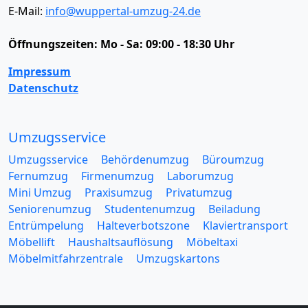
E-Mail:
info@wuppertal-umzug-24.de
Öffnungszeiten:
Mo - Sa: 09:00 - 18:30 Uhr
Impressum
Datenschutz
Umzugsservice
Umzugsservice
Behördenumzug
Büroumzug
Fernumzug
Firmenumzug
Laborumzug
Mini Umzug
Praxisumzug
Privatumzug
Seniorenumzug
Studentenumzug
Beiladung
Entrümpelung
Halteverbotszone
Klaviertransport
Möbellift
Haushaltsauflösung
Möbeltaxi
Möbelmitfahrzentrale
Umzugskartons