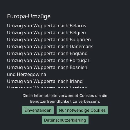
Europa-Umzüge
Umzug von Wuppertal nach Belarus
Umzug von Wuppertal nach Belgien
Umzug von Wuppertal nach Bulgarien
Umzug von Wuppertal nach Dänemark
Umzug von Wuppertal nach England
Umzug von Wuppertal nach Portugal
Umzug von Wuppertal nach Bosnien
und Herzegowina
Umzug von Wuppertal nach Irland
Umzug von Wuppertal nach Lettland
Umzug von Wuppertal nach Zypern
Diese Internetseite verwendet Cookies um die
Benutzerfreundlichkeit zu verbessern.
Umzug von Wuppertal nach Kroatien
Umzug von Wuppertal nach Estland
Einverstanden
Nur notwendige Cookies
Umzug von Wuppertal nach Finnland
Datenschutzerklärung
Umzug von Wuppertal nach Frankreich