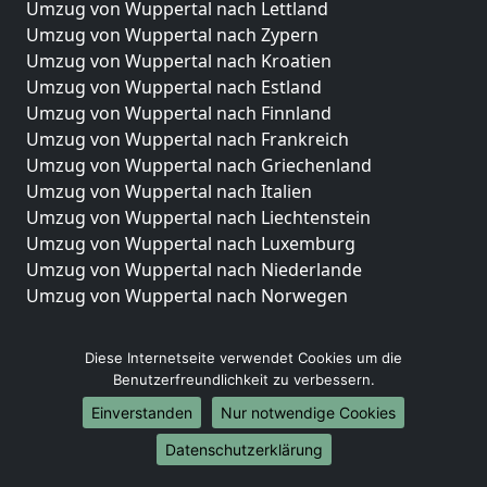
Umzug von Wuppertal nach Lettland
Umzug von Wuppertal nach Zypern
Umzug von Wuppertal nach Kroatien
Umzug von Wuppertal nach Estland
Umzug von Wuppertal nach Finnland
Umzug von Wuppertal nach Frankreich
Umzug von Wuppertal nach Griechenland
Umzug von Wuppertal nach Italien
Umzug von Wuppertal nach Liechtenstein
Umzug von Wuppertal nach Luxemburg
Umzug von Wuppertal nach Niederlande
Umzug von Wuppertal nach Norwegen
Umzüge-Deutschlandweit
Diese Internetseite verwendet Cookies um die
Umzug von Wuppertal nach Berlin
Benutzerfreundlichkeit zu verbessern.
Umzug von Wuppertal nach Hamburg
Einverstanden
Nur notwendige Cookies
Umzug von Wuppertal nach München
Datenschutzerklärung
Umzug von Wuppertal nach Köln
Umzug von Wuppertal nach Frankfurt am Main