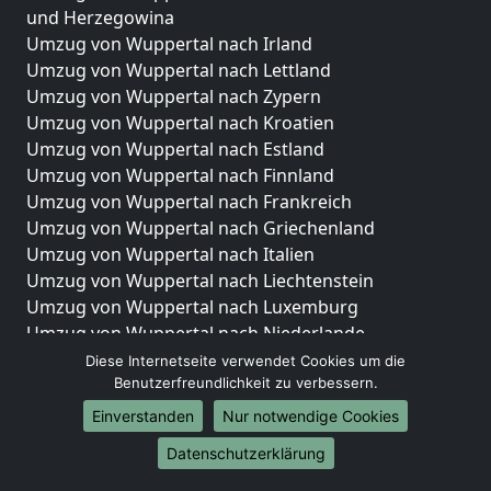
und Herzegowina
Umzug von Wuppertal nach Irland
Umzug von Wuppertal nach Lettland
Umzug von Wuppertal nach Zypern
Umzug von Wuppertal nach Kroatien
Umzug von Wuppertal nach Estland
Umzug von Wuppertal nach Finnland
Umzug von Wuppertal nach Frankreich
Umzug von Wuppertal nach Griechenland
Umzug von Wuppertal nach Italien
Umzug von Wuppertal nach Liechtenstein
Umzug von Wuppertal nach Luxemburg
Umzug von Wuppertal nach Niederlande
Umzug von Wuppertal nach Norwegen
Diese Internetseite verwendet Cookies um die
Benutzerfreundlichkeit zu verbessern.
Umzüge-Deutschlandweit
Einverstanden
Nur notwendige Cookies
Umzug von Wuppertal nach Berlin
Datenschutzerklärung
Umzug von Wuppertal nach Hamburg