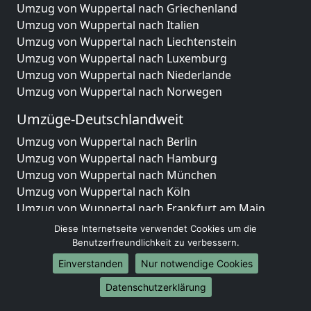
Umzug von Wuppertal nach Griechenland
Umzug von Wuppertal nach Italien
Umzug von Wuppertal nach Liechtenstein
Umzug von Wuppertal nach Luxemburg
Umzug von Wuppertal nach Niederlande
Umzug von Wuppertal nach Norwegen
Umzüge-Deutschlandweit
Umzug von Wuppertal nach Berlin
Umzug von Wuppertal nach Hamburg
Umzug von Wuppertal nach München
Umzug von Wuppertal nach Köln
Umzug von Wuppertal nach Frankfurt am Main
Umzug von Wuppertal nach Stuttgart
Diese Internetseite verwendet Cookies um die
Umzug von Wuppertal nach Düsseldorf
Benutzerfreundlichkeit zu verbessern.
Umzug von Wuppertal nach Leipzig
Einverstanden
Nur notwendige Cookies
Umzug von Wuppertal nach Dortmund
Datenschutzerklärung
Umzug von Wuppertal nach Essen
Umzug von Wuppertal nach Bremen