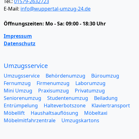
Tel.:
01579-2632723
E-Mail:
info@wuppertal-umzug-24.de
Öffnungszeiten:
Mo - Sa: 09:00 - 18:30 Uhr
Impressum
Datenschutz
Umzugsservice
Umzugsservice
Behördenumzug
Büroumzug
Fernumzug
Firmenumzug
Laborumzug
Mini Umzug
Praxisumzug
Privatumzug
Seniorenumzug
Studentenumzug
Beiladung
Entrümpelung
Halteverbotszone
Klaviertransport
Möbellift
Haushaltsauflösung
Möbeltaxi
Möbelmitfahrzentrale
Umzugskartons