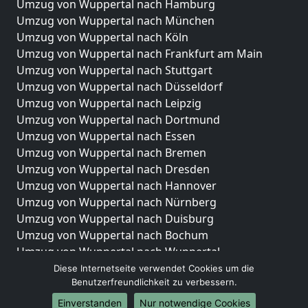
Umzug von Wuppertal nach Hamburg
Umzug von Wuppertal nach München
Umzug von Wuppertal nach Köln
Umzug von Wuppertal nach Frankfurt am Main
Umzug von Wuppertal nach Stuttgart
Umzug von Wuppertal nach Düsseldorf
Umzug von Wuppertal nach Leipzig
Umzug von Wuppertal nach Dortmund
Umzug von Wuppertal nach Essen
Umzug von Wuppertal nach Bremen
Umzug von Wuppertal nach Dresden
Umzug von Wuppertal nach Hannover
Umzug von Wuppertal nach Nürnberg
Umzug von Wuppertal nach Duisburg
Umzug von Wuppertal nach Bochum
Umzug von Wuppertal nach Wuppertal
Umzug von Wuppertal nach Bielefeld
Diese Internetseite verwendet Cookies um die
Benutzerfreundlichkeit zu verbessern.
Umzug von Wuppertal nach Bonn
Umzug von Wuppertal nach Münster
Einverstanden
Nur notwendige Cookies