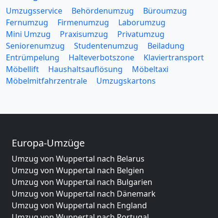
Umzugsservice
Behördenumzug
Büroumzug
Fernumzug
Firmenumzug
Laborumzug
Mini Umzug
Praxisumzug
Privatumzug
Seniorenumzug
Studentenumzug
Beiladung
Entrümpelung
Halteverbotszone
Klaviertransport
Möbellift
Haushaltsauflösung
Möbeltaxi
Möbelmitfahrzentrale
Umzugskartons
Europa-Umzüge
Umzug von Wuppertal nach Belarus
Umzug von Wuppertal nach Belgien
Umzug von Wuppertal nach Bulgarien
Umzug von Wuppertal nach Dänemark
Umzug von Wuppertal nach England
Umzug von Wuppertal nach Portugal