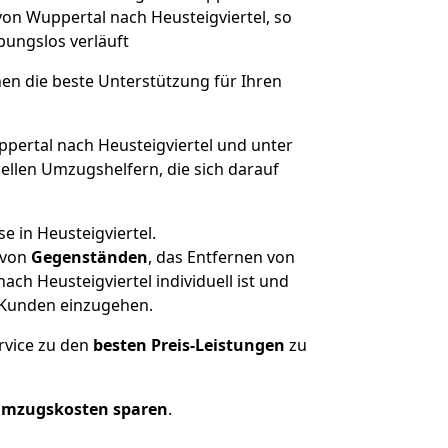
von Wuppertal nach Heusteigviertel, so
ibungslos verläuft
nen die beste Unterstützung für Ihren
ertal nach Heusteigviertel und unter
llen Umzugshelfern, die sich darauf
e in Heusteigviertel.
von
Gegenständen
, das Entfernen von
h Heusteigviertel individuell ist und
r Kunden einzugehen.
rvice zu den
besten Preis-Leistungen
zu
Umzugskosten sparen
.