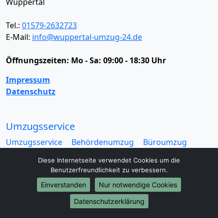
Wuppertal
Tel.:
01579-2632723
E-Mail:
info@wuppertal-umzug-24.de
Öffnungszeiten:
Mo - Sa: 09:00 - 18:30 Uhr
Impressum
Datenschutz
Umzugsservice
Umzugsservice
Behördenumzug
Büroumzug
Fernumzug
Firmenumzug
Laborumzug
Diese Internetseite verwendet Cookies um die
Mini Umzug
Praxisumzug
Privatumzug
Benutzerfreundlichkeit zu verbessern.
Seniorenumzug
Studentenumzug
Beiladung
Einverstanden
Nur notwendige Cookies
Entrümpelung
Halteverbotszone
Klaviertransport
Möbellift
Haushaltsauflösung
Möbeltaxi
Datenschutzerklärung
Möbelmitfahrzentrale
Umzugskartons