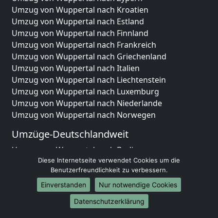
Umzug von Wuppertal nach Kroatien
Umzug von Wuppertal nach Estland
Umzug von Wuppertal nach Finnland
Umzug von Wuppertal nach Frankreich
Umzug von Wuppertal nach Griechenland
Umzug von Wuppertal nach Italien
Umzug von Wuppertal nach Liechtenstein
Umzug von Wuppertal nach Luxemburg
Umzug von Wuppertal nach Niederlande
Umzug von Wuppertal nach Norwegen
Umzüge-Deutschlandweit
Umzug von Wuppertal nach Berlin
Diese Internetseite verwendet Cookies um die
Umzug von Wuppertal nach Hamburg
Benutzerfreundlichkeit zu verbessern.
Umzug von Wuppertal nach München
Umzug von Wuppertal nach Köln
Einverstanden
Nur notwendige Cookies
Umzug von Wuppertal nach Frankfurt am Main
Datenschutzerklärung
Umzug von Wuppertal nach Stuttgart