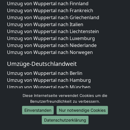
Umzug von Wuppertal nach Finnland
Umzug von Wuppertal nach Frankreich
Umzug von Wuppertal nach Griechenland
Umzug von Wuppertal nach Italien
Umzug von Wuppertal nach Liechtenstein
Umzug von Wuppertal nach Luxemburg
Umzug von Wuppertal nach Niederlande
Umzug von Wuppertal nach Norwegen
Umzüge-Deutschlandweit
Umzug von Wuppertal nach Berlin
Umzug von Wuppertal nach Hamburg
Umzug von Wuppertal nach München
Umzug von Wuppertal nach Köln
Diese Internetseite verwendet Cookies um die
Umzug von Wuppertal nach Frankfurt am Main
Benutzerfreundlichkeit zu verbessern.
Umzug von Wuppertal nach Stuttgart
Einverstanden
Nur notwendige Cookies
Umzug von Wuppertal nach Düsseldorf
Datenschutzerklärung
Umzug von Wuppertal nach Leipzig
Umzug von Wuppertal nach Dortmund