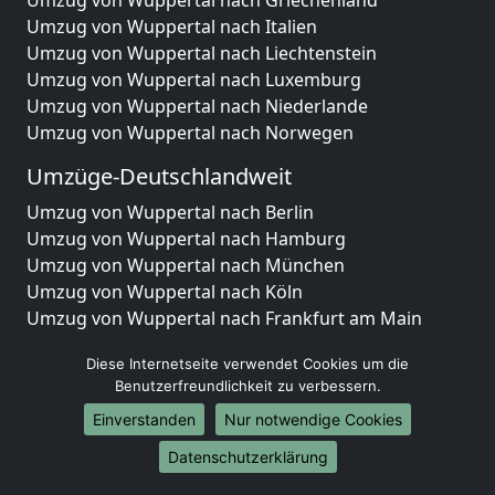
Umzug von Wuppertal nach Griechenland
Umzug von Wuppertal nach Italien
Umzug von Wuppertal nach Liechtenstein
Umzug von Wuppertal nach Luxemburg
Umzug von Wuppertal nach Niederlande
Umzug von Wuppertal nach Norwegen
Umzüge-Deutschlandweit
Umzug von Wuppertal nach Berlin
Umzug von Wuppertal nach Hamburg
Umzug von Wuppertal nach München
Umzug von Wuppertal nach Köln
Umzug von Wuppertal nach Frankfurt am Main
Umzug von Wuppertal nach Stuttgart
Diese Internetseite verwendet Cookies um die
Umzug von Wuppertal nach Düsseldorf
Benutzerfreundlichkeit zu verbessern.
Umzug von Wuppertal nach Leipzig
Einverstanden
Nur notwendige Cookies
Umzug von Wuppertal nach Dortmund
Umzug von Wuppertal nach Essen
Datenschutzerklärung
Umzug von Wuppertal nach Bremen