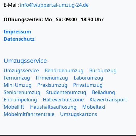
E-Mail:
info@wuppertal-umzug-24.de
Öffnungszeiten:
Mo - Sa: 09:00 - 18:30 Uhr
Impressum
Datenschutz
Umzugsservice
Umzugsservice
Behördenumzug
Büroumzug
Fernumzug
Firmenumzug
Laborumzug
Mini Umzug
Praxisumzug
Privatumzug
Seniorenumzug
Studentenumzug
Beiladung
Entrümpelung
Halteverbotszone
Klaviertransport
Möbellift
Haushaltsauflösung
Möbeltaxi
Möbelmitfahrzentrale
Umzugskartons