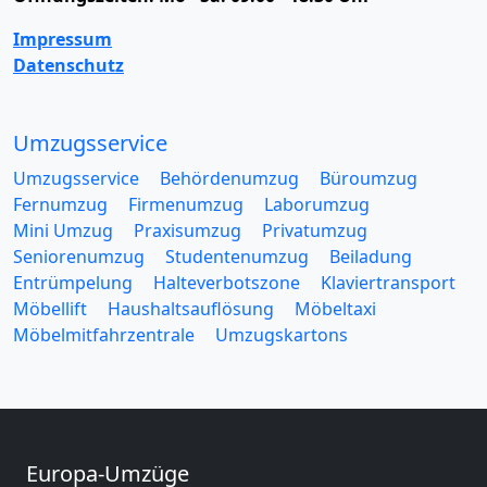
Impressum
Datenschutz
Umzugsservice
Umzugsservice
Behördenumzug
Büroumzug
Fernumzug
Firmenumzug
Laborumzug
Mini Umzug
Praxisumzug
Privatumzug
Seniorenumzug
Studentenumzug
Beiladung
Entrümpelung
Halteverbotszone
Klaviertransport
Möbellift
Haushaltsauflösung
Möbeltaxi
Möbelmitfahrzentrale
Umzugskartons
Europa-Umzüge