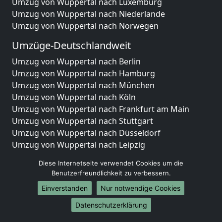
Umzug von Wuppertal nach Luxemburg
Umzug von Wuppertal nach Niederlande
Umzug von Wuppertal nach Norwegen
Umzüge-Deutschlandweit
Umzug von Wuppertal nach Berlin
Umzug von Wuppertal nach Hamburg
Umzug von Wuppertal nach München
Umzug von Wuppertal nach Köln
Umzug von Wuppertal nach Frankfurt am Main
Umzug von Wuppertal nach Stuttgart
Umzug von Wuppertal nach Düsseldorf
Umzug von Wuppertal nach Leipzig
Umzug von Wuppertal nach Dortmund
Diese Internetseite verwendet Cookies um die
Umzug von Wuppertal nach Essen
Benutzerfreundlichkeit zu verbessern.
Umzug von Wuppertal nach Bremen
Einverstanden
Nur notwendige Cookies
Umzug von Wuppertal nach Dresden
Umzug von Wuppertal nach Hannover
Datenschutzerklärung
Umzug von Wuppertal nach Nürnberg