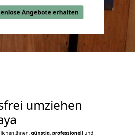
stenlose Angebote erhalten
frei umziehen
aya
glichen Ihnen,
günstig
,
professionell
und