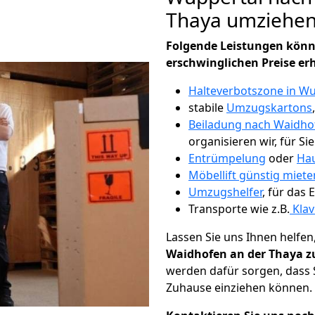
Thaya umziehe
Folgende Leistungen könn
erschwinglichen Preise er
Halteverbotszone in Wu
stabile
Umzugskartons
Beiladung nach Waidho
organisieren wir, für Si
Entrümpelung
oder
Hau
Möbellift günstig miete
Umzugshelfer
, für das
Transporte wie z.B.
Klav
Lassen Sie uns Ihnen helfen
Waidhofen an der Thaya z
werden dafür sorgen, dass 
Zuhause einziehen können.