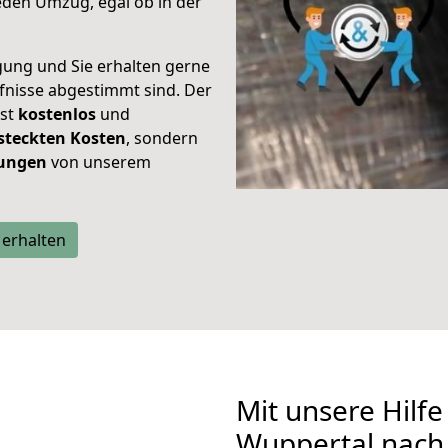
eden Umzug, egal ob in der
gung und Sie erhalten gerne
rfnisse abgestimmt sind. Der
ist
kostenlos
und
steckten Kosten
, sondern
tungen
von unserem
 erhalten
Mit unsere Hilfe
Wuppertal nach