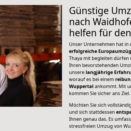
Günstige Umz
nach Waidhofe
helfen für de
Unser Unternehmen hat in
erfolgreiche Europaumzü
Thaya mit begleiten dürfen 
Ihren bevorstehenden Umzu
unsere
langjährige Erfahr
worauf es bei einem
reibun
Wuppertal
ankommt. Mit u
kommen Sie sicher ans Ziel.
Möchten Sie sich vollständ
und sich stattdessen
entsp
Ihnen genau das. Es umfasst 
stressfreien Umzug von Wu