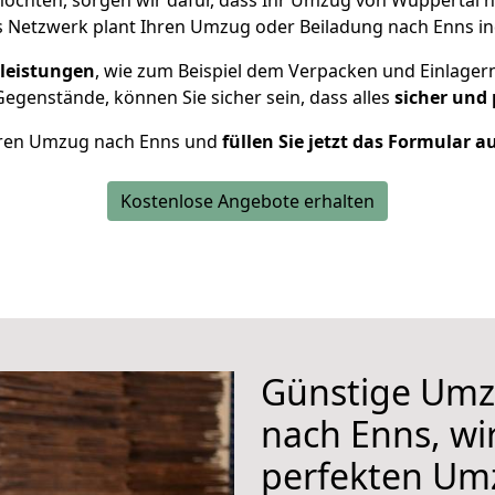
öchten, sorgen wir dafür, dass Ihr Umzug von Wuppertal 
s Netzwerk plant Ihren Umzug oder Beiladung nach Enns indi
leistungen
, wie zum Beispiel dem Verpacken und Einlager
egenstände, können Sie sicher sein, dass alles
sicher und
 Ihren Umzug nach Enns und
füllen Sie jetzt das Formular a
Kostenlose Angebote erhalten
Günstige Umz
nach Enns, wir
perfekten Um