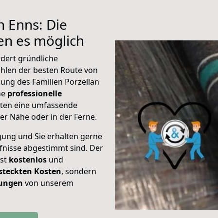
h Enns: Die
n es möglich
dert gründliche
hlen der besten Route von
ung des Familien Porzellan
ine
professionelle
eten eine umfassende
er Nähe oder in der Ferne.
gung und Sie erhalten gerne
rfnisse abgestimmt sind. Der
ist
kostenlos
und
steckten Kosten
, sondern
tungen
von unserem