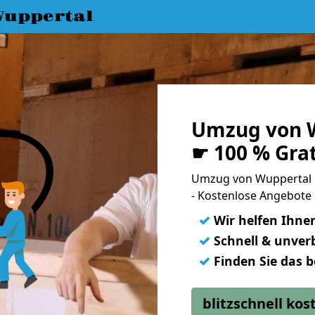
uppertal
Umzug von W
☛ 100 % Gra
Umzug von Wuppertal 
- Kostenlose Angebote 
✓
Wir helfen Ihne
✓
Schnell & unverb
✓
Finden Sie das 
blitzschnell ko