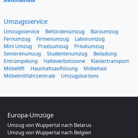
Umzugsservice
Umzugsservice
Behördenumzug
Büroumzug
Fernumzug
Firmenumzug
Laborumzug
Mini Umzug
Praxisumzug
Privatumzug
Seniorenumzug
Studentenumzug
Beiladung
Entrümpelung
Halteverbotszone
Klaviertransport
Möbellift
Haushaltsauflösung
Möbeltaxi
Möbelmitfahrzentrale
Umzugskartons
Europa-Umzüge
Umzug von Wuppertal nach Belarus
Umzug von Wuppertal nach Belgien