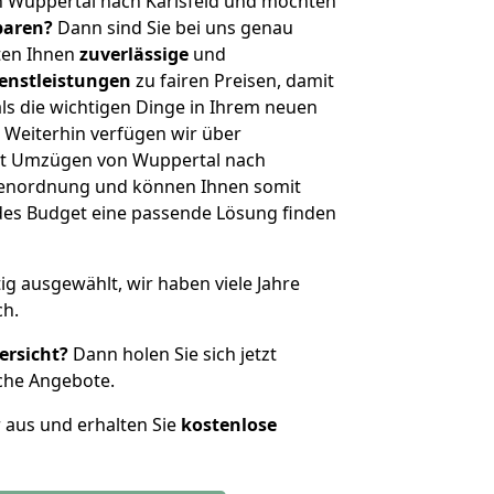
n Wuppertal nach Karlsfeld und möchten
sparen?
Dann sind Sie bei uns genau
eten Ihnen
zuverlässige
und
enstleistungen
zu fairen Preisen, damit
als die wichtigen Dinge in Ihrem neuen
eiterhin verfügen wir über
it Umzügen von Wuppertal nach
ößenordnung und können Ihnen somit
edes Budget eine passende Lösung finden
tig ausgewählt, wir haben viele Jahre
ch.
ersicht?
Dann holen Sie sich jetzt
che Angebote.
r aus und erhalten Sie
kostenlose