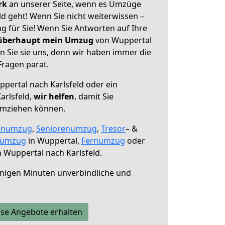
erk
an unserer Seite, wenn es Umzüge
d geht! Wenn Sie nicht weiterwissen –
ng für Sie! Wenn Sie Antworten auf Ihre
 überhaupt mein Umzug
von Wuppertal
n Sie sie uns, denn wir haben immer die
Fragen parat.
pertal nach Karlsfeld oder ein
arlsfeld,
wir helfen
, damit Sie
umziehen können.
enumzug
,
Seniorenumzug
,
Tresor
– &
numzug
in Wuppertal,
Fernumzug
oder
 Wuppertal nach Karlsfeld.
nigen Minuten unverbindliche und
se Angebote erhalten