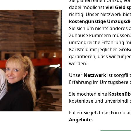
Sie planen einen Umzug vo
dabei möglichst
viel Geld 
richtig! Unser Netzwerk bi
kostengünstige Umzugsdi
Sie sich um nichts anderes 
Zuhause kümmern müssen. W
umfangreiche Erfahrung m
Karlsfeld mit jeglicher Gr
garantieren, dass wir für j
werden.
Unser
Netzwerk
ist sorgfäl
Erfahrung im Umzugsberei
Sie möchten eine
Kostenüb
kostenlose und unverbindli
Füllen Sie jetzt das Formula
Angebote.