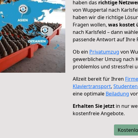
haben das
richtige Netzw
von Wuppertal nach Karlsfel
haben wir die richtige Lösu
Fragen wollen,
was kostet
nach Karlsfeld – dann wähle
passende Antwort auf Ihre 
Ob ein
Privatumzug
von Wup
gewerblicher Umzug nach K
problemlos und stressfrei 
Allzeit bereit für Ihren
Firm
Klaviertransport
,
Studente
eine optimale
Beiladung
von
Erhalten Sie jetzt
in nur we
kostenfreie Angebote.
Kostenlo