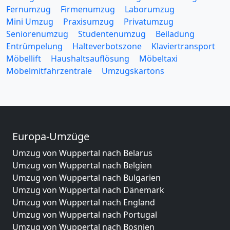
Fernumzug
Firmenumzug
Laborumzug
Mini Umzug
Praxisumzug
Privatumzug
Seniorenumzug
Studentenumzug
Beiladung
Entrümpelung
Halteverbotszone
Klaviertransport
Möbellift
Haushaltsauflösung
Möbeltaxi
Möbelmitfahrzentrale
Umzugskartons
Europa-Umzüge
Umzug von Wuppertal nach Belarus
Umzug von Wuppertal nach Belgien
Umzug von Wuppertal nach Bulgarien
Umzug von Wuppertal nach Dänemark
Umzug von Wuppertal nach England
Umzug von Wuppertal nach Portugal
Umzug von Wuppertal nach Bosnien