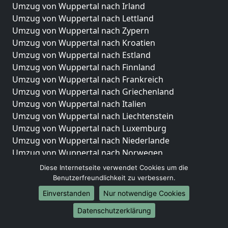
Umzug von Wuppertal nach Irland
Umzug von Wuppertal nach Lettland
Umzug von Wuppertal nach Zypern
Umzug von Wuppertal nach Kroatien
Umzug von Wuppertal nach Estland
Umzug von Wuppertal nach Finnland
Umzug von Wuppertal nach Frankreich
Umzug von Wuppertal nach Griechenland
Umzug von Wuppertal nach Italien
Umzug von Wuppertal nach Liechtenstein
Umzug von Wuppertal nach Luxemburg
Umzug von Wuppertal nach Niederlande
Umzug von Wuppertal nach Norwegen
Diese Internetseite verwendet Cookies um die
Umzüge-Deutschlandweit
Benutzerfreundlichkeit zu verbessern.
Umzug von Wuppertal nach Berlin
Einverstanden
Nur notwendige Cookies
Umzug von Wuppertal nach Hamburg
Datenschutzerklärung
Umzug von Wuppertal nach München
Umzug von Wuppertal nach Köln