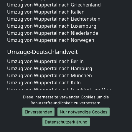
Umzug von Wuppertal nach Griechenland
Umzug von Wuppertal nach Italien
Umzug von Wuppertal nach Liechtenstein
Umzug von Wuppertal nach Luxemburg
Umzug von Wuppertal nach Niederlande
Umzug von Wuppertal nach Norwegen
Umzüge-Deutschlandweit
Umzug von Wuppertal nach Berlin
Umzug von Wuppertal nach Hamburg
Umzug von Wuppertal nach München
Umzug von Wuppertal nach Köln
Umzug von Wuppertal nach Frankfurt am Main
Umzug von Wuppertal nach Stuttgart
Diese Internetseite verwendet Cookies um die
Benutzerfreundlichkeit zu verbessern.
Umzug von Wuppertal nach Düsseldorf
Umzug von Wuppertal nach Leipzig
Einverstanden
Nur notwendige Cookies
Umzug von Wuppertal nach Dortmund
Datenschutzerklärung
Umzug von Wuppertal nach Essen