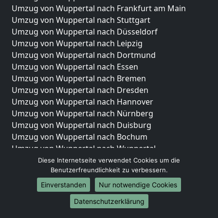
Umzug von Wuppertal nach Frankfurt am Main
Umzug von Wuppertal nach Stuttgart
Umzug von Wuppertal nach Düsseldorf
Umzug von Wuppertal nach Leipzig
Umzug von Wuppertal nach Dortmund
Umzug von Wuppertal nach Essen
Umzug von Wuppertal nach Bremen
Umzug von Wuppertal nach Dresden
Umzug von Wuppertal nach Hannover
Umzug von Wuppertal nach Nürnberg
Umzug von Wuppertal nach Duisburg
Umzug von Wuppertal nach Bochum
Umzug von Wuppertal nach Wuppertal
Umzug von Wuppertal nach Bielefeld
Diese Internetseite verwendet Cookies um die
Benutzerfreundlichkeit zu verbessern.
Umzug von Wuppertal nach Bonn
Umzug von Wuppertal nach Münster
Einverstanden
Nur notwendige Cookies
Internationale-Umzüge
Datenschutzerklärung