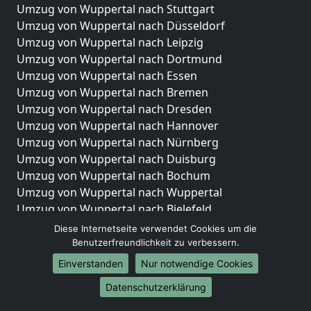
Umzug von Wuppertal nach Stuttgart
Umzug von Wuppertal nach Düsseldorf
Umzug von Wuppertal nach Leipzig
Umzug von Wuppertal nach Dortmund
Umzug von Wuppertal nach Essen
Umzug von Wuppertal nach Bremen
Umzug von Wuppertal nach Dresden
Umzug von Wuppertal nach Hannover
Umzug von Wuppertal nach Nürnberg
Umzug von Wuppertal nach Duisburg
Umzug von Wuppertal nach Bochum
Umzug von Wuppertal nach Wuppertal
Umzug von Wuppertal nach Bielefeld
Umzug von Wuppertal nach Bonn
Diese Internetseite verwendet Cookies um die
Umzug von Wuppertal nach Münster
Benutzerfreundlichkeit zu verbessern.
Einverstanden
Nur notwendige Cookies
Internationale-Umzüge
Datenschutzerklärung
Umzug von Wuppertal nach Brasilien
Umzug von Wuppertal nach Brunei Darussalam