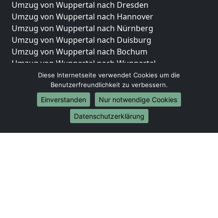
Umzug von Wuppertal nach Dresden
Umzug von Wuppertal nach Hannover
Umzug von Wuppertal nach Nürnberg
Umzug von Wuppertal nach Duisburg
Umzug von Wuppertal nach Bochum
Umzug von Wuppertal nach Wuppertal
Umzug von Wuppertal nach Bielefeld
Diese Internetseite verwendet Cookies um die
Benutzerfreundlichkeit zu verbessern.
Umzug von Wuppertal nach Bonn
Umzug von Wuppertal nach Münster
Einverstanden
Nur notwendige Cookies
Internationale-Umzüge
Datenschutzerklärung
Umzug von Wuppertal nach Brasilien
Umzug von Wuppertal nach Brunei Darussalam
Umzug von Wuppertal nach Burkina Faso
Umzug von Wuppertal nach Burundi
Umzug von Wuppertal nach Chile
Umzug von Wuppertal nach China
Umzug von Wuppertal nach Cookinseln
Umzug von Wuppertal nach Costa Rica