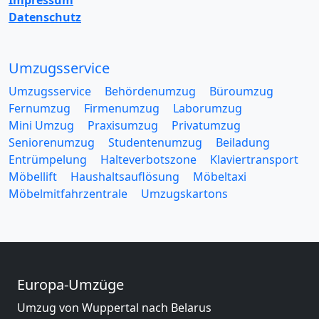
Impressum
Datenschutz
Umzugsservice
Umzugsservice
Behördenumzug
Büroumzug
Fernumzug
Firmenumzug
Laborumzug
Mini Umzug
Praxisumzug
Privatumzug
Seniorenumzug
Studentenumzug
Beiladung
Entrümpelung
Halteverbotszone
Klaviertransport
Möbellift
Haushaltsauflösung
Möbeltaxi
Möbelmitfahrzentrale
Umzugskartons
Europa-Umzüge
Umzug von Wuppertal nach Belarus