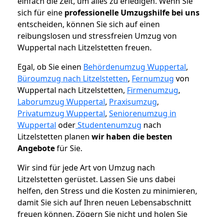
einfach die Zeit, um alles zu erledigen. Wenn Sie
sich für eine
professionelle Umzugshilfe bei uns
entscheiden, können Sie sich auf einen
reibungslosen und stressfreien Umzug von
Wuppertal nach Litzelstetten freuen.
Egal, ob Sie einen
Behördenumzug Wuppertal
,
Büroumzug nach Litzelstetten
,
Fernumzug
von
Wuppertal nach Litzelstetten,
Firmenumzug
,
Laborumzug Wuppertal
,
Praxisumzug
,
Privatumzug Wuppertal
,
Seniorenumzug in
Wuppertal
oder
Studentenumzug
nach
Litzelstetten planen
wir haben die besten
Angebote
für Sie.
Wir sind für jede Art von Umzug nach
Litzelstetten gerüstet. Lassen Sie uns dabei
helfen, den Stress und die Kosten zu minimieren,
damit Sie sich auf Ihren neuen Lebensabschnitt
freuen können.
Zögern Sie nicht und holen Sie