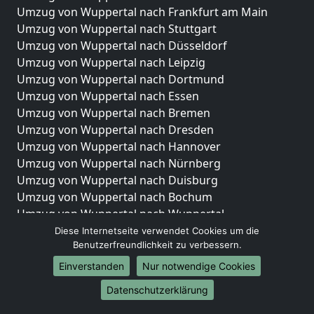
Umzug von Wuppertal nach Frankfurt am Main
Umzug von Wuppertal nach Stuttgart
Umzug von Wuppertal nach Düsseldorf
Umzug von Wuppertal nach Leipzig
Umzug von Wuppertal nach Dortmund
Umzug von Wuppertal nach Essen
Umzug von Wuppertal nach Bremen
Umzug von Wuppertal nach Dresden
Umzug von Wuppertal nach Hannover
Umzug von Wuppertal nach Nürnberg
Umzug von Wuppertal nach Duisburg
Umzug von Wuppertal nach Bochum
Umzug von Wuppertal nach Wuppertal
Umzug von Wuppertal nach Bielefeld
Diese Internetseite verwendet Cookies um die
Benutzerfreundlichkeit zu verbessern.
Umzug von Wuppertal nach Bonn
Umzug von Wuppertal nach Münster
Einverstanden
Nur notwendige Cookies
Internationale-Umzüge
Datenschutzerklärung