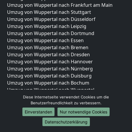
Umzug von Wuppertal nach Frankfurt am Main
Umzug von Wuppertal nach Stuttgart
Umzug von Wuppertal nach Düsseldorf
Umzug von Wuppertal nach Leipzig
Umzug von Wuppertal nach Dortmund
Umzug von Wuppertal nach Essen
Umzug von Wuppertal nach Bremen
Umzug von Wuppertal nach Dresden
Umzug von Wuppertal nach Hannover
Umzug von Wuppertal nach Nürnberg
Umzug von Wuppertal nach Duisburg
Umzug von Wuppertal nach Bochum
Umzug von Wuppertal nach Wuppertal
Umzug von Wuppertal nach Bielefeld
Diese Internetseite verwendet Cookies um die
Benutzerfreundlichkeit zu verbessern.
Umzug von Wuppertal nach Bonn
Umzug von Wuppertal nach Münster
Einverstanden
Nur notwendige Cookies
Internationale-Umzüge
Datenschutzerklärung