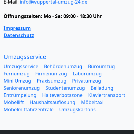
E-Mail:
info@wuppertal-umzug-24.de
Öffnungszeiten:
Mo - Sa: 09:00 - 18:30 Uhr
Impressum
Datenschutz
Umzugsservice
Umzugsservice
Behördenumzug
Büroumzug
Fernumzug
Firmenumzug
Laborumzug
Mini Umzug
Praxisumzug
Privatumzug
Seniorenumzug
Studentenumzug
Beiladung
Entrümpelung
Halteverbotszone
Klaviertransport
Möbellift
Haushaltsauflösung
Möbeltaxi
Möbelmitfahrzentrale
Umzugskartons