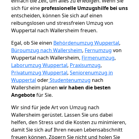
einfach die Zeit, um alles zu erledigen. Wenn Sie
sich für eine
professionelle Umzugshilfe bei uns
entscheiden, können Sie sich auf einen
reibungslosen und stressfreien Umzug von
Wuppertal nach Wallersheim freuen.
Egal, ob Sie einen
Behördenumzug Wuppertal
,
Büroumzug nach Wallersheim
,
Fernumzug
von
Wuppertal nach Wallersheim,
Firmenumzug
,
Laborumzug Wuppertal
,
Praxisumzug
,
Privatumzug Wuppertal
,
Seniorenumzug in
Wuppertal
oder
Studentenumzug
nach
Wallersheim planen
wir haben die besten
Angebote
für Sie.
Wir sind für jede Art von Umzug nach
Wallersheim gerüstet. Lassen Sie uns dabei
helfen, den Stress und die Kosten zu minimieren,
damit Sie sich auf Ihren neuen Lebensabschnitt
freuen können.
Zögern Sie nicht und holen Sie