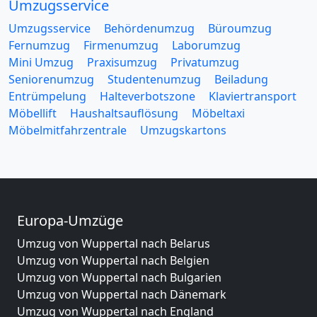
Umzugsservice
Umzugsservice
Behördenumzug
Büroumzug
Fernumzug
Firmenumzug
Laborumzug
Mini Umzug
Praxisumzug
Privatumzug
Seniorenumzug
Studentenumzug
Beiladung
Entrümpelung
Halteverbotszone
Klaviertransport
Möbellift
Haushaltsauflösung
Möbeltaxi
Möbelmitfahrzentrale
Umzugskartons
Europa-Umzüge
Umzug von Wuppertal nach Belarus
Umzug von Wuppertal nach Belgien
Umzug von Wuppertal nach Bulgarien
Umzug von Wuppertal nach Dänemark
Umzug von Wuppertal nach England