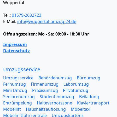
Wuppertal
Tel.:
01579-2632723
E-Mail:
info@wuppertal-umzug-24.de
Öffnungszeiten:
Mo - Sa: 09:00 - 18:30 Uhr
Impressum
Datenschutz
Umzugsservice
Umzugsservice
Behördenumzug
Büroumzug
Fernumzug
Firmenumzug
Laborumzug
Mini Umzug
Praxisumzug
Privatumzug
Seniorenumzug
Studentenumzug
Beiladung
Entrümpelung
Halteverbotszone
Klaviertransport
Möbellift
Haushaltsauflösung
Möbeltaxi
Möbelmitfahrzentrale
Umzugskartons