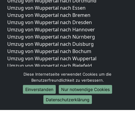
Umzug von Wuppertal nach Dortmund
Umzug von Wuppertal nach Essen
Umzug von Wuppertal nach Bremen
Umzug von Wuppertal nach Dresden
Umzug von Wuppertal nach Hannover
Umzug von Wuppertal nach Nürnberg
Umzug von Wuppertal nach Duisburg
Umzug von Wuppertal nach Bochum
Umzug von Wuppertal nach Wuppertal
Umzug von Wuppertal nach Bielefeld
Umzug von Wuppertal nach Bonn
Diese Internetseite verwendet Cookies um die
Umzug von Wuppertal nach Münster
Benutzerfreundlichkeit zu verbessern.
Einverstanden
Nur notwendige Cookies
Internationale-Umzüge
Datenschutzerklärung
Umzug von Wuppertal nach Brasilien
Umzug von Wuppertal nach Brunei Darussalam
Umzug von Wuppertal nach Burkina Faso
Umzug von Wuppertal nach Burundi
Umzug von Wuppertal nach Chile