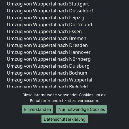
Umzug von Wuppertal nach Stuttgart
Umzug von Wuppertal nach Düsseldorf
Umzug von Wuppertal nach Leipzig
Umzug von Wuppertal nach Dortmund
Umzug von Wuppertal nach Essen
Umzug von Wuppertal nach Bremen
Umzug von Wuppertal nach Dresden
Umzug von Wuppertal nach Hannover
Umzug von Wuppertal nach Nürnberg
Umzug von Wuppertal nach Duisburg
Umzug von Wuppertal nach Bochum
Umzug von Wuppertal nach Wuppertal
Umzug von Wuppertal nach Bielefeld
Umzug von Wuppertal nach Bonn
Diese Internetseite verwendet Cookies um die
Umzug von Wuppertal nach Münster
Benutzerfreundlichkeit zu verbessern.
Einverstanden
Nur notwendige Cookies
Internationale-Umzüge
Datenschutzerklärung
Umzug von Wuppertal nach Brasilien
Umzug von Wuppertal nach Brunei Darussalam