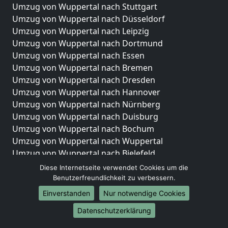
Umzug von Wuppertal nach Stuttgart
Umzug von Wuppertal nach Düsseldorf
Umzug von Wuppertal nach Leipzig
Umzug von Wuppertal nach Dortmund
Umzug von Wuppertal nach Essen
Umzug von Wuppertal nach Bremen
Umzug von Wuppertal nach Dresden
Umzug von Wuppertal nach Hannover
Umzug von Wuppertal nach Nürnberg
Umzug von Wuppertal nach Duisburg
Umzug von Wuppertal nach Bochum
Umzug von Wuppertal nach Wuppertal
Umzug von Wuppertal nach Bielefeld
Umzug von Wuppertal nach Bonn
Diese Internetseite verwendet Cookies um die
Umzug von Wuppertal nach Münster
Benutzerfreundlichkeit zu verbessern.
Einverstanden
Nur notwendige Cookies
Internationale-Umzüge
Datenschutzerklärung
Umzug von Wuppertal nach Brasilien
Umzug von Wuppertal nach Brunei Darussalam