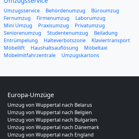
Umzugsservice
Umzugsservice
Behördenumzug
Büroumzug
Fernumzug
Firmenumzug
Laborumzug
Mini Umzug
Praxisumzug
Privatumzug
Seniorenumzug
Studentenumzug
Beiladung
Entrümpelung
Halteverbotszone
Klaviertransport
Möbellift
Haushaltsauflösung
Möbeltaxi
Möbelmitfahrzentrale
Umzugskartons
Europa-Umzüge
Umzug von Wuppertal nach Belarus
Umzug von Wuppertal nach Belgien
Umzug von Wuppertal nach Bulgarien
Umzug von Wuppertal nach Dänemark
Umzug von Wuppertal nach England