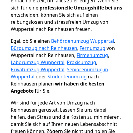
einfach die Zeit, um alles zu erledigen. Wenn Sie
sich für eine
professionelle Umzugshilfe bei uns
entscheiden, können Sie sich auf einen
reibungslosen und stressfreien Umzug von
Wuppertal nach Reinhausen freuen.
Egal, ob Sie einen
Behördenumzug Wuppertal
,
Büroumzug nach Reinhausen
,
Fernumzug
von
Wuppertal nach Reinhausen,
Firmenumzug
,
Laborumzug Wuppertal
,
Praxisumzug
,
Privatumzug Wuppertal
,
Seniorenumzug in
Wuppertal
oder
Studentenumzug
nach
Reinhausen planen
wir haben die besten
Angebote
für Sie.
Wir sind für jede Art von Umzug nach
Reinhausen gerüstet. Lassen Sie uns dabei
helfen, den Stress und die Kosten zu minimieren,
damit Sie sich auf Ihren neuen Lebensabschnitt
freuen können.
Zögern Sie nicht und holen Sie