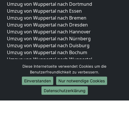
Umzug von Wuppertal nach Dortmund
Umzug von Wuppertal nach Essen
Umzug von Wuppertal nach Bremen
Umzug von Wuppertal nach Dresden
Umzug von Wuppertal nach Hannover
Umzug von Wuppertal nach Nürnberg
Umzug von Wuppertal nach Duisburg
Umzug von Wuppertal nach Bochum
Umzug von Wuppertal nach Wuppertal
Umzug von Wuppertal nach Bielefeld
Diese Internetseite verwendet Cookies um die
Benutzerfreundlichkeit zu verbessern.
Umzug von Wuppertal nach Bonn
Umzug von Wuppertal nach Münster
Einverstanden
Nur notwendige Cookies
Internationale-Umzüge
Datenschutzerklärung
Umzug von Wuppertal nach Brasilien
Umzug von Wuppertal nach Brunei Darussalam
Umzug von Wuppertal nach Burkina Faso
Umzug von Wuppertal nach Burundi
Umzug von Wuppertal nach Chile