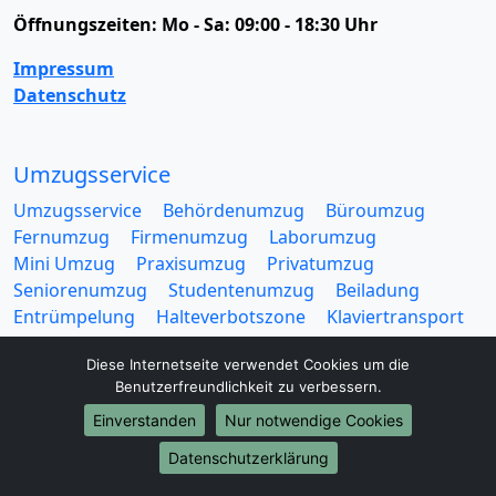
Öffnungszeiten:
Mo - Sa: 09:00 - 18:30 Uhr
Impressum
Datenschutz
Umzugsservice
Umzugsservice
Behördenumzug
Büroumzug
Fernumzug
Firmenumzug
Laborumzug
Mini Umzug
Praxisumzug
Privatumzug
Seniorenumzug
Studentenumzug
Beiladung
Entrümpelung
Halteverbotszone
Klaviertransport
Möbellift
Haushaltsauflösung
Möbeltaxi
Diese Internetseite verwendet Cookies um die
Möbelmitfahrzentrale
Umzugskartons
Benutzerfreundlichkeit zu verbessern.
Einverstanden
Nur notwendige Cookies
Datenschutzerklärung