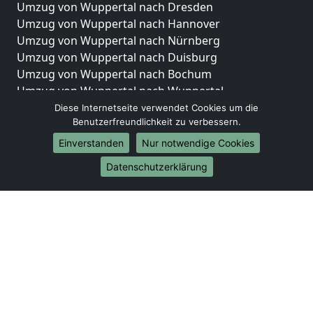
Umzug von Wuppertal nach Dresden
Umzug von Wuppertal nach Hannover
Umzug von Wuppertal nach Nürnberg
Umzug von Wuppertal nach Duisburg
Umzug von Wuppertal nach Bochum
Umzug von Wuppertal nach Wuppertal
Umzug von Wuppertal nach Bielefeld
Diese Internetseite verwendet Cookies um die
Benutzerfreundlichkeit zu verbessern.
Umzug von Wuppertal nach Bonn
Umzug von Wuppertal nach Münster
Einverstanden
Nur notwendige Cookies
Internationale-Umzüge
Datenschutzerklärung
Umzug von Wuppertal nach Brasilien
Umzug von Wuppertal nach Brunei Darussalam
Umzug von Wuppertal nach Burkina Faso
Umzug von Wuppertal nach Burundi
Umzug von Wuppertal nach Chile
Umzug von Wuppertal nach China
Umzug von Wuppertal nach Cookinseln
Umzug von Wuppertal nach Costa Rica