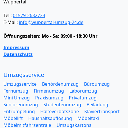
Wuppertal
Tel.:
01579-2632723
E-Mail:
info@wuppertal-umzug-24.de
Öffnungszeiten:
Mo - Sa: 09:00 - 18:30 Uhr
Impressum
Datenschutz
Umzugsservice
Umzugsservice
Behördenumzug
Büroumzug
Fernumzug
Firmenumzug
Laborumzug
Mini Umzug
Praxisumzug
Privatumzug
Seniorenumzug
Studentenumzug
Beiladung
Entrümpelung
Halteverbotszone
Klaviertransport
Möbellift
Haushaltsauflösung
Möbeltaxi
Möbelmitfahrzentrale
Umzugskartons