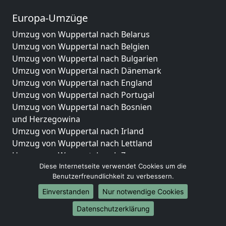
Europa-Umzüge
Umzug von Wuppertal nach Belarus
Umzug von Wuppertal nach Belgien
Umzug von Wuppertal nach Bulgarien
Umzug von Wuppertal nach Dänemark
Umzug von Wuppertal nach England
Umzug von Wuppertal nach Portugal
Umzug von Wuppertal nach Bosnien
und Herzegowina
Umzug von Wuppertal nach Irland
Umzug von Wuppertal nach Lettland
Umzug von Wuppertal nach Zypern
Diese Internetseite verwendet Cookies um die
Umzug von Wuppertal nach Kroatien
Benutzerfreundlichkeit zu verbessern.
Umzug von Wuppertal nach Estland
Umzug von Wuppertal nach Finnland
Einverstanden
Nur notwendige Cookies
Umzug von Wuppertal nach Frankreich
Datenschutzerklärung
Umzug von Wuppertal nach Griechenland